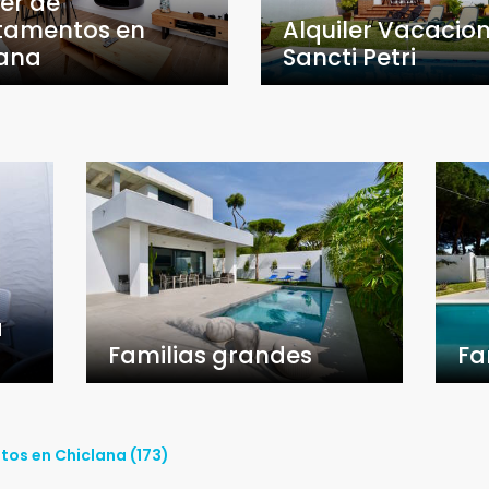
ler de
tamentos en
Alquiler Vacacion
lana
Sancti Petri
a
Familias grandes
Fa
tos en Chiclana (173)