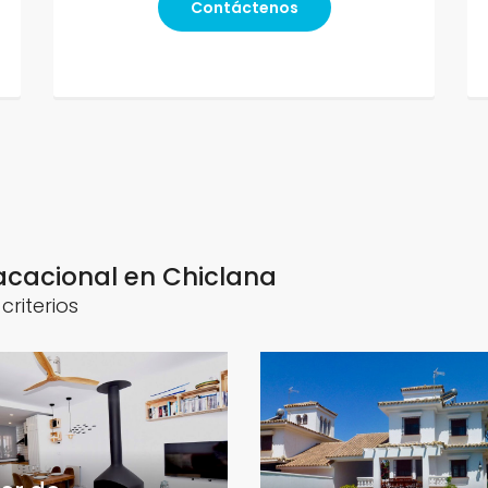
Contáctenos
vacacional en Chiclana
riterios