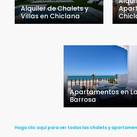
Alqui
Alquiler de Chalets y
Apar
Villas en Chiclana
Chic
Apartamentos en L
Barrosa
Haga clic aquí para ver todas las chalets y apartamen