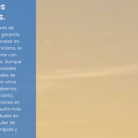
os
s.
avés de
 garantía
e casas en
hiclana, te
nte con
io. Aunque
iedades
ales de
en otros
 debemos
 tanto,
ciones en
esulta más
 dudes en
iler de
rápida y