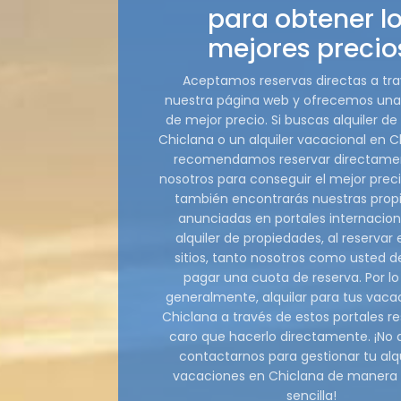
para obtener l
mejores precio
Aceptamos reservas directas a tr
nuestra página web y ofrecemos una
de mejor precio. Si buscas alquiler d
Chiclana o un alquiler vacacional en C
recomendamos reservar directame
nosotros para conseguir el mejor prec
también encontrarás nuestras prop
anunciadas en portales internacion
alquiler de propiedades, al reservar 
sitios, tanto nosotros como usted
pagar una cuota de reserva. Por lo
generalmente, alquilar para tus vaca
Chiclana a través de estos portales r
caro que hacerlo directamente. ¡No
contactarnos para gestionar tu alqu
vacaciones en Chiclana de manera 
sencilla!