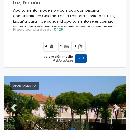
Luz, España
Apartamento moderno y cómodo con piscina
comunitaria en Chiclana de la Frontera, Costa de la Luz,
España para 4 personas. El apartamento se encuentra
en una zona residencial de playa, cerca de restaurantes
Precio por día desde:
€ 129
y bares, tiendas y supermercados, y a 200 m de la playa
de La Barrosa.
4
2
1
Valoración media
9,3
4 Valoraciones
APARTAMENTO
Previous
Next