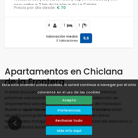
encuentra a 3 km de la playa de La Caleta.
Precio por día desde:
€ 70
4
1
1
Valoración media
9,6
5 Valoraciones
Apartamentos en Chiclana
de la Frontera
Este sitio internet utiliza cookies. Si usted continua a navegar por el sitio
Si estás buscando
apartamentos en Chiclana
para tus
consiente en el uso de las cookies.
próximas vacaciones, aquí encontrarás una selección de
Acepto
alojamientos ubicados en las mejores zonas del municipio.
Nuestros
apartamentos en Chiclana de la Frontera
están
Preferencias
situados principalmente cerca de la playa y en áreas
Rechazar todo
residenciales tranquilas, pensados para disfrutar del descanso y
la comodidad durante tu estancia.
Más info aquí