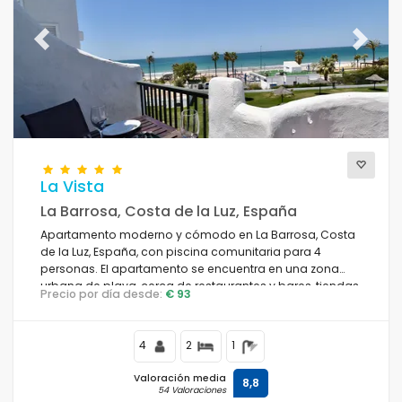
Previous
Next
La Vista
La Barrosa, Costa de la Luz, España
Apartamento moderno y cómodo en La Barrosa, Costa
de la Luz, España, con piscina comunitaria para 4
personas. El apartamento se encuentra en una zona
urbana de playa, cerca de restaurantes y bares, tiendas
Precio por día desde:
€ 93
y supermercados, y a 100 m de la playa de La Barrosa.
4
2
1
Valoración media
8,8
54 Valoraciones