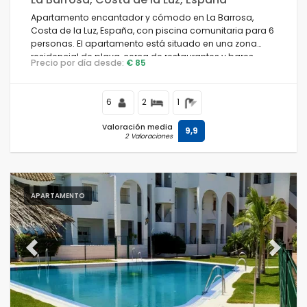
Apartamento encantador y cómodo en La Barrosa,
Costa de la Luz, España, con piscina comunitaria para 6
personas. El apartamento está situado en una zona
residencial de playa, cerca de restaurantes y bares,
Precio por día desde:
€ 85
tiendas y supermercados, y a 1 km de la playa de La
Barrosa.
6
2
1
Valoración media
9,9
2 Valoraciones
APARTAMENTO
Previous
Next