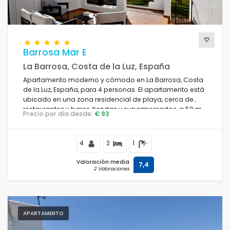
Barrosa Mar E
La Barrosa, Costa de la Luz, España
Apartamento moderno y cómodo en La Barrosa, Costa
de la Luz, España, para 4 personas. El apartamento está
ubicado en una zona residencial de playa, cerca de
restaurantes y bares, tiendas y supermercados, a 50 m
Precio por día desde:
€ 93
de la playa de La Barrosa y a 0,05 km del océano
Atlántico.
4
2
1
Valoración media
7,4
2 Valoraciones
APARTAMENTO