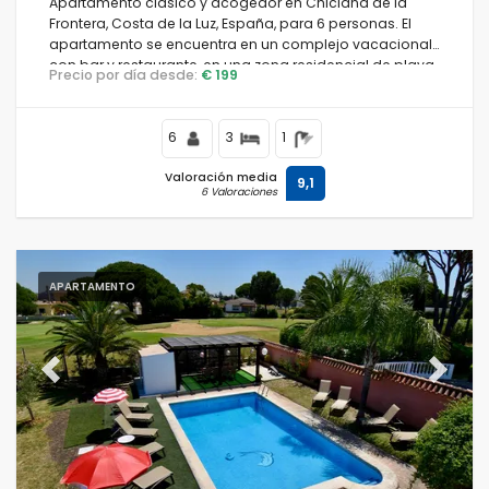
Apartamento clásico y acogedor en Chiclana de la
Frontera, Costa de la Luz, España, para 6 personas. El
apartamento se encuentra en un complejo vacacional
con bar y restaurante, en una zona residencial de playa,
Precio por día desde:
€ 199
cerca de tiendas, supermercados y una cancha de
tenis, y a 1 km de la playa de La Barrosa.
6
3
1
Valoración media
9,1
6 Valoraciones
APARTAMENTO
Previous
Next