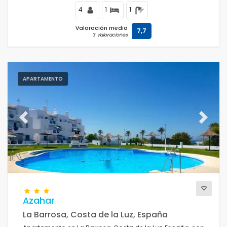
4
1
1
Valoración media
7,7
3 Valoraciones
APARTAMENTO
Previous
Next
Azahar
La Barrosa, Costa de la Luz, España