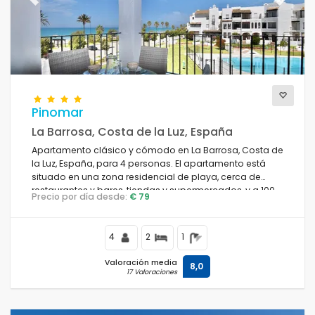
Previous
Next
Pinomar
La Barrosa, Costa de la Luz, España
Apartamento clásico y cómodo en La Barrosa, Costa de
la Luz, España, para 4 personas. El apartamento está
situado en una zona residencial de playa, cerca de
restaurantes y bares, tiendas y supermercados, y a 100
Precio por día desde:
€ 79
m de la playa de La Barrosa.
4
2
1
Valoración media
8,0
17 Valoraciones