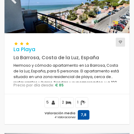
Previous
Next
La Playa
La Barrosa, Costa de la Luz, España
Hermoso y cómodo apartamento en La Barrosa, Costa
de la Luz, España, para 5 personas. El apartamento está
situado en una zona residencial de playa, cerca de
restaurantes y bares, tiendas y supermercados, y a 100
Precio por día desde:
€ 85
m de la playa de La Barrosa.
5
2
1
Valoración media
7,8
4 Valoraciones