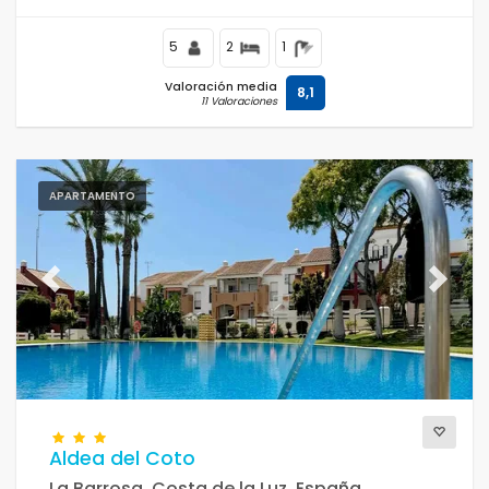
Barrosa.
5
2
1
Valoración media
8,1
11 Valoraciones
APARTAMENTO
Previous
Next
Aldea del Coto
La Barrosa, Costa de la Luz, España