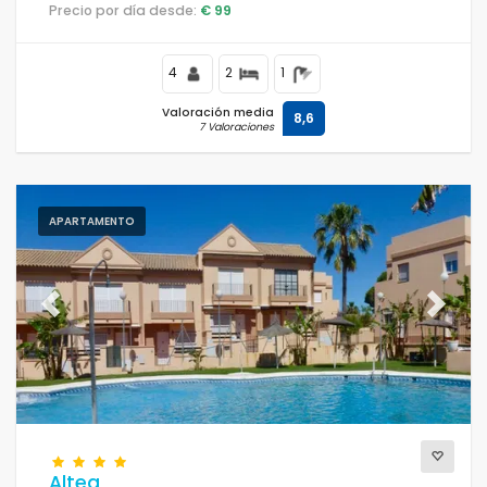
playa, cerca de restaurantes y bares, tiendas y
Precio por día desde:
€ 99
supermercados, y a 100 m de la playa de La Barrosa.
4
2
1
Valoración media
8,6
7 Valoraciones
APARTAMENTO
Previous
Next
Altea