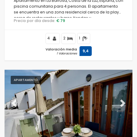
Apartamento en La Barrosa, Costa de la Luz, España, con
piscina comunitaria para 4 personas. El apartamento
se encuentra en una zona residencial cerca de la playa,
cerca de restaurantes y bares, tiendas y
Precio por día desde:
€ 79
supermercados, y está a 100 m de la playa de La
Barrosa.
4
2
1
Valoración media
9,4
1 Valoraciones
APARTAMENTO
Previous
Next