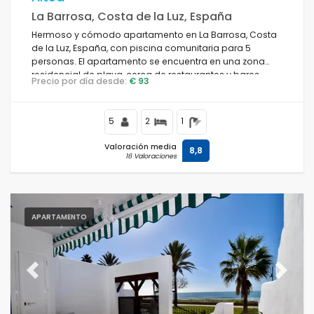
La Barrosa, Costa de la Luz, España
Hermoso y cómodo apartamento en La Barrosa, Costa
de la Luz, España, con piscina comunitaria para 5
personas. El apartamento se encuentra en una zona
residencial de playa, cerca de restaurantes y bares,
Precio por día desde:
€ 93
tiendas y supermercados, y a 2 km de la playa de La
Barrosa.
5
2
1
Valoración media
8,8
16 Valoraciones
APARTAMENTO
Previous
Next