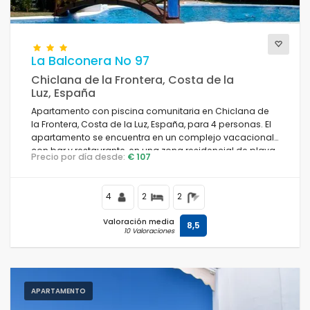
La Balconera No 97
Chiclana de la Frontera, Costa de la
Luz, España
Apartamento con piscina comunitaria en Chiclana de
la Frontera, Costa de la Luz, España, para 4 personas. El
apartamento se encuentra en un complejo vacacional
con bar y restaurante, en una zona residencial de playa,
Precio por día desde:
€ 107
cerca de tiendas y supermercados y a 200 m de la
playa de La Barrosa.
4
2
2
Valoración media
8,5
10 Valoraciones
APARTAMENTO