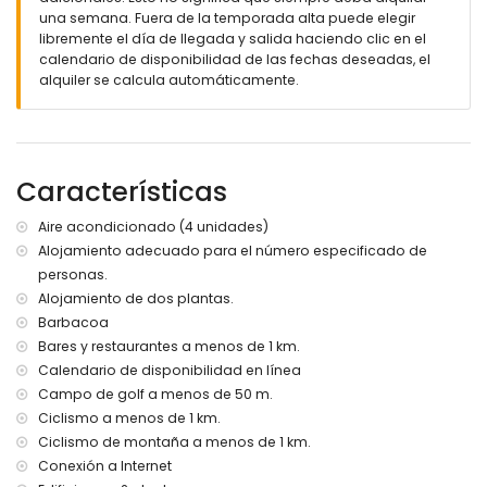
transporte público cercano: tren a menos de 25 kilómetros
una semana. Fuera de la temporada alta puede elegir
se admiten mascotas
libremente el día de llegada y salida haciendo clic en el
calendario de disponibilidad de las fechas deseadas, el
Servicios e instalaciones incluidos en el precio del alquiler del
alquiler se calcula automáticamente.
apartamento
internet (WiFi)
plancha y tabla de planchar
ropa de cama y toallas
con aire acondicionado
Características
Entretenimiento y actividades recreativas para sus
Aire acondicionado (4 unidades)
vacaciones en Chiclana de la Frontera, Costa de la Luz
Alojamiento adecuado para el número especificado de
bar (a menos de 1000 metros de la casa)
personas.
discoteca (a menos de 5 kilómetros de la casa)
Alojamiento de dos plantas.
Puntos de interés y cultura en Chiclana de la Frontera, Costa
Barbacoa
de la Luz
Bares y restaurantes a menos de 1 km.
Calendario de disponibilidad en línea
museo (Museo de Chiclana) (a menos de 10 kilómetros del
alojamiento)
Campo de golf a menos de 50 m.
iglesia y castillo (a menos de 25 kilómetros del
Ciclismo a menos de 1 km.
alojamiento)
Ciclismo de montaña a menos de 1 km.
Conexión a Internet
Deportes