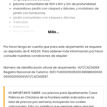
piscina comunitaria de 10m x 6m y 2m de profundidad
maravilloso jardín con césped y árboles, y mobiliario de
jardín con tumbonas
jardín comunitario con césped y árboles
3 terrazas
barbacoa
ducha exterior
Más...
zona de estar exterior y zona de comedor exterior
3 plazas de aparcamiento comunitario cerradas
Por favor tenga en cuenta que para este alojamiento se requiere
Más información
un depósito de € 400,00. Para obtener más información por favor
pueblo más cercano: El Colorado (a menos de 4
consulte nuestras condiciones de alquiler.
kilómetros del apartamento)
orilla más cercana: Océano Atlántico (a menos de 10
Número de identificación oficial de alojamiento: VUT/CA/24259
kilómetros del apartamento)
Registro Nacional de Turismo: ESFCTU00001102500039698000000
playa más cercana: La Barrosa (a menos de 10 kilómetros
00000000000VUT/CA/242597
del apartamento)
puerto más cercano: Sancti Petri (a menos de 13 kilómetros
del apartamento)
aeropuerto más cercano: Jerez de la Frontera (a menos de
ES IMPORTANTE SABER: Los precios para Apartamento Casa
50 kilómetros del apartamento)
Patricia en Chiclana de la Frontera están indicados en la
segundo aeropuerto más cercano: Sevilla (> 100
lista de precios por semana, incluyendo los costes
kilómetros)
adicionales. Esto no significa que siempre deba alquilar