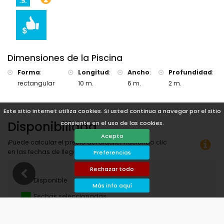
exterior e independiente al apartamento, tiene una cocina bien
equipada con una terraza, que también incluye lavadora. Tenga
en cuenta que esta lavadora es compartida con el Apartamento
Nº 1. La cocina dispone de un horno multifunción que permite
hornear, asar y freír con aire caliente.
Dimensiones de la Piscina
Forma
:
Longitud
:
Ancho
:
Profundidad
:
rectangular
10 m.
6 m.
2 m.
Este sitio internet utiliza cookies. Si usted continua a navegar por el sitio
Disponibilidad
consiente en el uso de las cookies.
Acepto
¡Puede calcular el precio del alquiler haciendo clic
en las fechas de llegada y salida deseadas!
Preferencias
Rechazar todo
Disponible
Más info aquí
Fechas seleccionadas
Disponible bajo petición