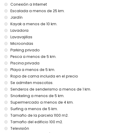
aire acondicionado
Conexión a Internet
Escalada a menos de 25 km.
Servicios e instalaciones con cargo adicional
Jardín
internet (WiFi)
Kayak a menos de 10 km.
Lavadora
Actividades de entretenimiento y ocio para sus vacaciones
en Chiclana de la Frontera, Costa de la Luz
Lavavajillas
Microondas
discoteca, club nocturno, bar y paseo marítimo (a menos
Parking privado
de 5 kilómetros de la casa)
Pesca a menos de 5 km.
Atracciones y cultura en Chiclana de la Frontera, Costa de
Piscina privada
la Luz
Playa a menos de 5 km.
iglesia, ruinas, monumentos, edificios arquitectónicos y
Ropa de cama incluida en el precio
lugares históricos (a menos de 5 kilómetros del
Se admiten mascotas.
alojamiento)
Senderos de senderismo a menos de 1 km.
museo y castillo (a menos de 10 kilómetros del
Snorkeling a menos de 5 km.
alojamiento)
Supermercado a menos de 4 km.
Deportes
Surfing a menos de 5 km.
senderismo, ciclismo de montaña y ciclismo (a menos de
Tamaño de la parcela 1100 m2.
1000 metros de la villa)
Tamaño del edificio 100 m2.
tenis, golf, equitación, pesca, buceo de superficie, surf y
Televisión
windsurf (a menos de 5 kilómetros de la villa)