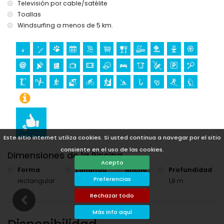
Televisión por cable/satélite
kayak y buceo (a menos de 10 kilómetros de la villa)
Toallas
escalada (a menos de 25 kilómetros de la villa)
Windsurfing a menos de 5 km.
Este sitio internet utiliza cookies. Si usted continua a navegar por el sitio
consiente en el uso de las cookies.
Dimensiones de la Piscina
Acepto
Forma
:
Longitud
:
Ancho
:
Profundidad
:
Preferencias
rectangular
7,5 m.
3,5 m.
1,8 m.
Rechazar todo
Más info aquí