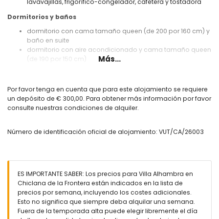
lavavajillas, frigorífico-congelador, cafetera y tostadora
Dormitorios y baños
dormitorio con cama tamaño queen (de 200 por 160 cm) y
baño en suite
dormitorio con aire acondicionado y cama tamaño queen
Más...
(de 190 por 150 cm)
dormitorio con aire acondicionado y 2 camas individuales
(de 200 por 80 cm)
baño en suite con lavabo individual, combinación de
Por favor tenga en cuenta que para este alojamiento se requiere
bañera/ducha y aseo
un depósito de € 300,00. Para obtener más información por favor
baño con lavabo individual, ducha y aseo
consulte nuestras condiciones de alquiler.
Exterior de la villa
Número de identificación oficial de alojamiento: VUT/CA/26003
amplio y cerrado terreno
piscina privada de 7.5 m x 3.5 m y 1.8 m de profundidad
jardín con césped, árboles y mobiliario de jardín con
tumbonas
terraza cubierta
ES IMPORTANTE SABER: Los precios para Villa Alhambra en
barbacoa
Chiclana de la Frontera están indicados en la lista de
ducha exterior
precios por semana, incluyendo los costes adicionales.
área de estar exterior y área de comedor exterior
Esto no significa que siempre deba alquilar una semana.
3 plazas de aparcamiento privado y cerrado
Fuera de la temporada alta puede elegir libremente el día