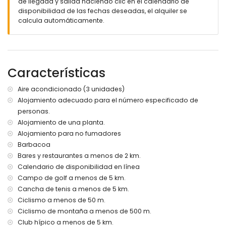
de llegada y salida haciendo clic en el calendario de
Más información
disponibilidad de las fechas deseadas, el alquiler se
pueblo más cercano: Chiclana de la Frontera (a menos de
calcula automáticamente.
4 kilómetros de la villa)
orilla más cercana: Océano Atlántico (a menos de 5
kilómetros de la villa)
playa más cercana: La Barrosa (a menos de 5 kilómetros
Características
de la villa)
puerto más cercano a menos de 10 kilómetros de la villa
parque más cercano a menos de 5 kilómetros de la villa
Aire acondicionado (3 unidades)
aeropuerto más cercano: Jerez (a menos de 50 kilómetros
Alojamiento adecuado para el número especificado de
de la villa)
personas.
segundo aeropuerto más cercano: Sevilla (a más de 100
Alojamiento de una planta.
kilómetros)
Alojamiento para no fumadores
transporte público cercano: autobús a menos de 2
Barbacoa
kilómetros y tren a menos de 25 kilómetros
no se permite fumar
Bares y restaurantes a menos de 2 km.
se permiten mascotas
Calendario de disponibilidad en línea
El alojamiento es muy adecuado para familias con niños
Campo de golf a menos de 5 km.
Cancha de tenis a menos de 5 km.
Servicios e instalaciones incluidos en el precio de alquiler
de la villa
Ciclismo a menos de 50 m.
Ciclismo de montaña a menos de 500 m.
plancha y tabla de planchar
Club hípico a menos de 5 km.
ropa de cama y toallas