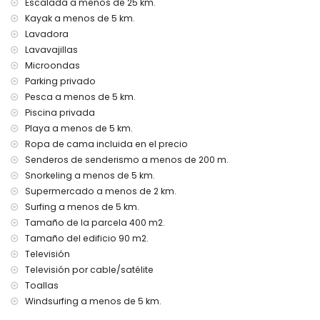
Escalada a menos de 25 km.
cine, teatro, discoteca, club nocturno y paseo (La Barrosa)
(a menos de 5 kilómetros de la casa)
Kayak a menos de 5 km.
Lavadora
Lugares de interés y cultura en Chiclana de la Frontera,
Lavavajillas
Costa de la Luz
Microondas
museo (Museo de Chiclana), iglesia (Iglesia de San Juan
Parking privado
Bautista), monumento (Torre Arquillo del Reloj), edificio
Pesca a menos de 5 km.
arquitectónico (Iglesia de San Juan Bautista) y lugar
Piscina privada
histórico (Ermita de Santa Ana) (a menos de 5 kilómetros
Playa a menos de 5 km.
del alojamiento)
castillo (Castillo de Sancti Petri) y ruina (Castillo de Sancti
Ropa de cama incluida en el precio
Petri) (a menos de 10 kilómetros del alojamiento)
Senderos de senderismo a menos de 200 m.
Snorkeling a menos de 5 km.
Actividades deportivas
Supermercado a menos de 2 km.
senderismo, ciclismo de montaña y ciclismo (a menos de
Surfing a menos de 5 km.
1000 metros de la villa)
Tamaño de la parcela 400 m2.
tenis, kayaking, pesca, buceo, esnórquel, surf y esquí
Tamaño del edificio 90 m2.
acuático (a menos de 5 kilómetros de la villa)
golf (Golf Novo Sancti Petri) y equitación (a menos de 10
Televisión
kilómetros de la villa)
Televisión por cable/satélite
escalada (a menos de 25 kilómetros de la villa)
Toallas
Windsurfing a menos de 5 km.