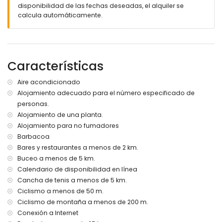
de la villa)
disponibilidad de las fechas deseadas, el alquiler se
puerto más cercano: Puerto deportivo de Sancti Petri (a
calcula automáticamente.
menos de 5 kilómetros de la villa)
aeropuerto más cercano: Jerez (a menos de 50 kilómetros
de la villa)
segundo aeropuerto más cercano: Seville (> 100
Características
kilómetros)
transporte público de la villa: autobús a menos de 1000
metros y tren a menos de 25 kilómetros
Aire acondicionado
no se permite fumar
Alojamiento adecuado para el número especificado de
no se admiten mascotas
personas.
El alojamiento es muy apto para familias con niños
Alojamiento de una planta.
Instalaciones y servicios incluidos en el precio del alquiler
Alojamiento para no fumadores
de la villa
Barbacoa
Bares y restaurantes a menos de 2 km.
internet (WiFi)
plancha de ropa y tabla de planchar
Buceo a menos de 5 km.
ropa de cama y toallas
Calendario de disponibilidad en línea
cama adicional (bajo petición)
Cancha de tenis a menos de 5 km.
Ciclismo a menos de 50 m.
Entretenimiento y actividades de ocio para sus vacaciones
en Chiclana de la Frontera, Costa de la Luz
Ciclismo de montaña a menos de 200 m.
Conexión a Internet
bar (a menos de 1000 metros de la casa)