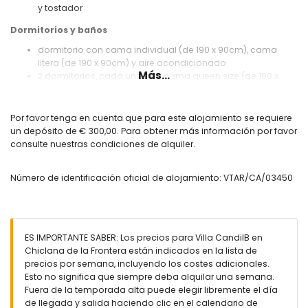
y tostador
Dormitorios y baños
dormitorio con cama individual (de 190 x 90cm), cama
litera (de 190 x 90cm) y aire acondicionado
Más...
2 dormitorios, cada uno con cama queen size (de 190 x
150cm) y aire acondicionado
cuarto de baño con lavabo doble, ducha y váter
cuarto de baño con lavabo, ducha y váter
Por favor tenga en cuenta que para este alojamiento se requiere
un depósito de € 300,00. Para obtener más información por favor
Exterior de la villa
consulte nuestras condiciones de alquiler.
parcela vallada
piscina privada de 7m x 3,5m y 1,6m de profundidad
Número de identificación oficial de alojamiento: VTAR/CA/03450
2 terrazas cubiertas
barbacoa
ducha exterior
zona exterior para sentarse y zona exterior para comer
2 plazas de parking privadas
ES IMPORTANTE SABER: Los precios para Villa CandilB en
Chiclana de la Frontera están indicados en la lista de
Más información
precios por semana, incluyendo los costes adicionales.
población más cercana: Chiclana (a menos de 4
Esto no significa que siempre deba alquilar una semana.
kilómetros de la villa)
Fuera de la temporada alta puede elegir libremente el día
playa más cercana: La Barrosa (a menos de 5 kilómetros
de llegada y salida haciendo clic en el calendario de