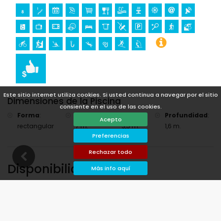
Este sitio internet utiliza cookies. Si usted continua a navegar por el sitio
Dimensiones de la Piscina
consiente en el uso de las cookies.
Forma
:
Longitud
:
Ancho
:
Profundidad
:
Acepto
rectangular
7 m.
3,5 m.
1,6 m.
Preferencias
Rechazar todo
Disponibilidad
Más info aquí
¡Puede calcular el precio del alquiler haciendo clic
en las fechas de llegada y salida deseadas!