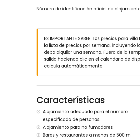
Número de identificación oficial de alojamien
cuarto de baño con lavabo, ducha y váte
Exterior de la villa
parcela vallada
piscina privada de 8m x 4m
ES IMPORTANTE SABER: Los precios para Villa
jardín con césped, árboles y muebles de
la lista de precios por semana, incluyendo l
terraza cubierta
deba alquilar una semana. Fuera de la tempo
barbacoa
salida haciendo clic en el calendario de disp
ducha exterior
calcula automáticamente.
zona exterior para sentarse y zona exter
2 plazas de parking privadas
Más información
Características
población más cercana: La Barrosa (a men
playa más cercana: La Barrosa (a menos de
Alojamiento adecuado para el número
puerto más cercano: Puerto Deportivo Sanc
especificado de personas.
aeropuerto más cercano: Jerez (a menos d
Alojamiento para no fumadores
segundo aeropuerto más cercano: Seville 
transporte público de la villa: autobús 
Bares y restaurantes a menos de 500 m.