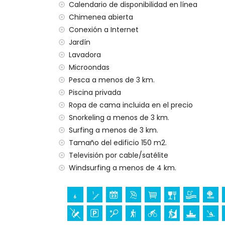
no se permite fumar
Calendario de disponibilidad en línea
no se admiten mascotas
Chimenea abierta
El alojamiento es muy apto para familias
Conexión a Internet
Instalaciones y servicios incluidos en el prec
Jardín
Lavadora
internet (WiFi)
Microondas
plancha de ropa y tabla de planchar
Pesca a menos de 3 km.
ropa de cama y toallas
Piscina privada
Entretenimiento y actividades de ocio para
Ropa de cama incluida en el precio
de la Luz
Snorkeling a menos de 3 km.
bar (a menos de 500 metros de la casa)
Surfing a menos de 3 km.
discoteca, club nocturno y paseo (a men
Tamaño del edificio 150 m2.
Lugares de interés y cultura en Chiclana de
Televisión por cable/satélite
Windsurfing a menos de 4 km.
castillo (Castillo de Sancti Petri) y ruina
alojamiento)
museo (Museo de Chiclana), iglesia (Igle
del Reloj), edificio arquitectónico (Iglesi
Ana) (a menos de 10 kilómetros del aloj