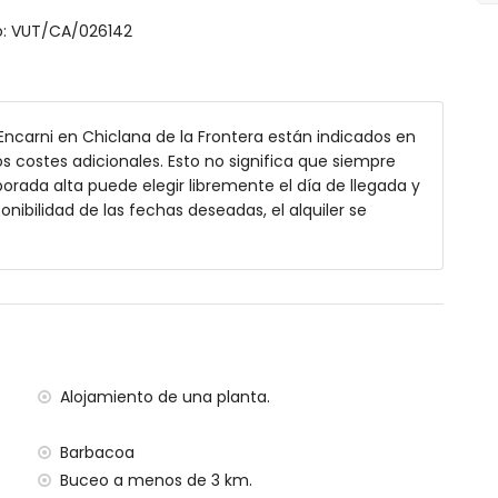
to: VUT/CA/026142
r
 Encarni en Chiclana de la Frontera están indicados en
 jardín con tumbonas
os costes adicionales. Esto no significa que siempre
rada alta puede elegir libremente el día de llegada y
onibilidad de las fechas deseadas, el alquiler se
ior para comer
os de 3 kilómetros de la villa)
 3 kilómetros de la villa)
Alojamiento de una planta.
ti Petri (a menos de 4 kilómetros de la villa)
e 50 kilómetros de la villa)
Barbacoa
(> 100 kilómetros)
a menos de 500 metros y tren a menos de 25 kilómetros
Buceo a menos de 3 km.