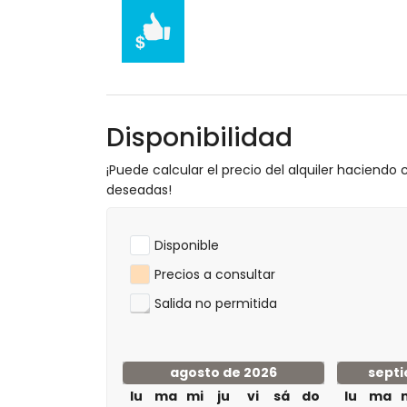
Actividades deportivas
senderismo y ciclismo (a menos de 1000 m
tenis, canoeing, kayaking, pesca, buceo, 
kilómetros de la villa)
golf (Iberostar Golf Novo Sancti Petri) y 
escalada (a menos de 25 kilómetros de la 
Disponibilidad
¡Puede calcular el precio del alquiler haciendo c
deseadas!
Disponible
Precios a consultar
Salida no permitida
agosto de 2026
septi
lu
ma
mi
ju
vi
sá
do
lu
ma