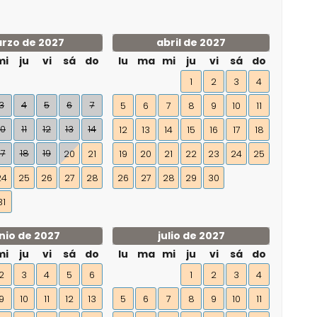
rzo de 2027
abril de 2027
mi
ju
vi
sá
do
lu
ma
mi
ju
vi
sá
do
1
2
3
4
3
4
5
6
7
5
6
7
8
9
10
11
10
11
12
13
14
12
13
14
15
16
17
18
17
18
19
20
21
19
20
21
22
23
24
25
24
25
26
27
28
26
27
28
29
30
31
nio de 2027
julio de 2027
mi
ju
vi
sá
do
lu
ma
mi
ju
vi
sá
do
2
3
4
5
6
1
2
3
4
9
10
11
12
13
5
6
7
8
9
10
11