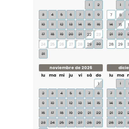
1
2
1
3
4
5
6
7
8
9
7
8
10
11
12
13
14
15
16
14
15
17
18
19
20
21
21
22
22
23
30
24
25
26
27
28
29
28
29
31
noviembre de 2026
dici
lu
ma
mi
ju
vi
sá
do
lu
ma
1
1
2
3
4
5
6
7
8
7
8
9
10
11
12
13
14
15
14
15
16
17
18
19
20
21
22
21
22
23
24
25
26
27
28
29
28
29