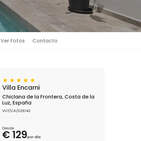
Ver Fotos
Contacto
Villa Encarni
Chiclana de la Frontera, Costa de la
Luz, España
VUT/CA/026142
Desde
€ 129
por día