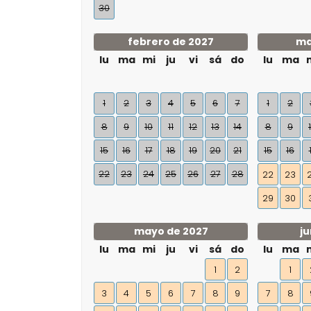
30
febrero de 2027
ma
lu
ma
mi
ju
vi
sá
do
lu
ma
1
2
3
4
5
6
7
1
2
8
9
10
11
12
13
14
8
9
15
16
17
18
19
20
21
15
16
22
23
24
25
26
27
28
22
23
29
30
mayo de 2027
ju
lu
ma
mi
ju
vi
sá
do
lu
ma
1
2
1
3
4
5
6
7
8
9
7
8