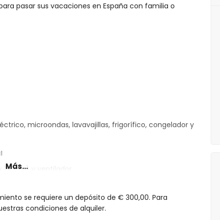
l para pasar sus vacaciones en España con familia o
trico, microondas, lavavajillas, frigorífico, congelador y
l
Más...
x 150cm) y ventilador
190 x 90cm) y ventilador
190 x 105cm) y ventilador
miento se requiere un depósito de € 300,00. Para
bidet y váter
estras condiciones de alquiler.