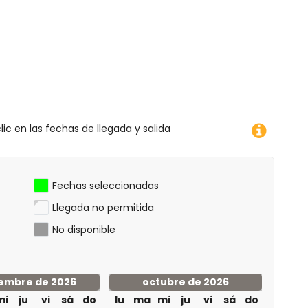
etros de la villa)
esnórquel, surf y esquí acuático (a menos de 5
equitación (a menos de 10 kilómetros de la villa)
villa)
lic en las fechas de llegada y salida
Fechas seleccionadas
Llegada no permitida
No disponible
embre de 2026
octubre de 2026
mi
ju
vi
sá
do
lu
ma
mi
ju
vi
sá
do