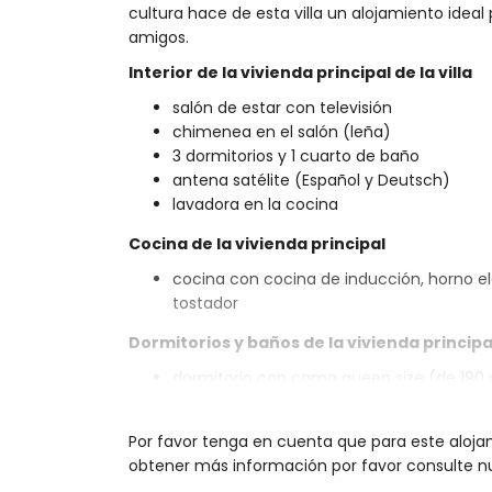
cultura hace de esta villa un alojamiento idea
amigos.
Interior de la vivienda principal de la villa
salón de estar con televisión
chimenea en el salón (leña)
3 dormitorios y 1 cuarto de baño
antena satélite (Español y Deutsch)
lavadora en la cocina
Cocina de la vivienda principal
cocina con cocina de inducción, horno eléc
tostador
Dormitorios y baños de la vivienda principa
dormitorio con cama queen size (de 190 
dormitorio con 2 camas individuales (de 
dormitorio con 2 camas individuales (de 
Por favor tenga en cuenta que para este aloja
cuarto de baño con lavabo doble, ducha, 
obtener más información por favor consulte nu
Interior de la casa de jardín