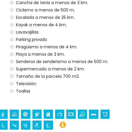
Cancha de tenis a menos de 3 km.
Ciclismo a menos de 500 m.
 con niños
Escalada a menos de 25 km.
io del alquiler de la villa
Kayak a menos de 4 km.
Lavavajillas
Parking privado
Piragüismo a menos de 4 km.
Playa a menos de 3 km.
 sus vacaciones en Chiclana de la Frontera, Costa
Senderos de senderismo a menos de 500 m.
Supermercado a menos de 2 km.
Tamaño de la parcela 700 m2.
os de 5 kilómetros de la casa)
Televisión
 la Frontera, Costa de la Luz
Toallas
 (Castillo de Sancti Petri) (a menos de 5 kilómetros del
sia de San Juan Bautista), monumento (Torre-Arquillo
a de San Juan Bautista) y lugar histórico (Ermita de Santa
amiento)