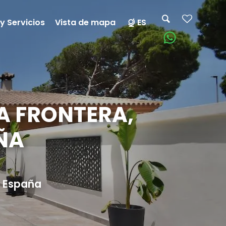
y Servicios
Vista de mapa
ES
LA FRONTERA,
AÑA
,
España