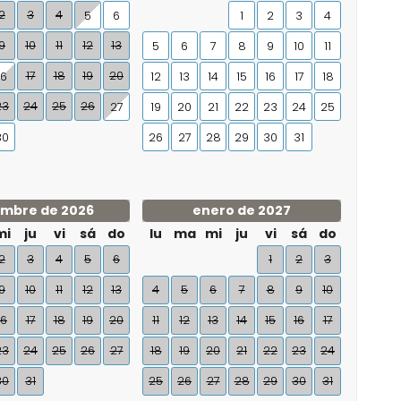
2
3
4
5
6
1
2
3
4
9
10
11
12
13
5
6
7
8
9
10
11
17
18
19
20
16
12
13
14
15
16
17
18
23
24
25
26
27
19
20
21
22
23
24
25
30
26
27
28
29
30
31
embre de 2026
enero de 2027
mi
ju
vi
sá
do
lu
ma
mi
ju
vi
sá
do
2
3
4
5
6
1
2
3
9
10
11
12
13
4
5
6
7
8
9
10
16
17
18
19
20
11
12
13
14
15
16
17
23
24
25
26
27
18
19
20
21
22
23
24
30
31
25
26
27
28
29
30
31