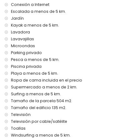
internet (WiFi)
Conexión a Internet
plancha de ropa y tabla de planchar
Escalada a menos de 5 km.
ropa de cama y toallas
Jardín
Kayak a menos de 5 km.
Entretenimiento y actividades de ocio para sus vacaciones
en Chiclana de la Frontera, Costa de la Luz
Lavadora
Lavavajillas
cine, teatro, discoteca, club nocturno, bar y paseo (La
Microondas
Barrosa) (a menos de 5 kilómetros de la casa)
Parking privado
Lugares de interés y cultura en Chiclana de la Frontera,
Pesca a menos de 5 km.
Costa de la Luz
Piscina privada
museo (Museo de Chiclana, Museo del Vino y la Sal),
Playa a menos de 5 km.
iglesia, castillo (Castillo de Sancti Petri), ruina (Sancti Petri),
Ropa de cama incluida en el precio
monumento, edificio arquitectónico y lugar histórico (a
Supermercado a menos de 2 km.
menos de 5 kilómetros del alojamiento)
Surfing a menos de 5 km.
Actividades deportivas
Tamaño de la parcela 504 m2.
Tamaño del edificio 135 m2.
ciclismo de montaña y ciclismo (a menos de 1000 metros
de la villa)
Televisión
tenis, golf (Novo Sancti Petri), equitación, escalada,
Televisión por cable/satélite
kayaking, pesca, buceo, surf y esquí acuático (a menos de
Toallas
5 kilómetros de la villa)
Windsurfing a menos de 5 km.