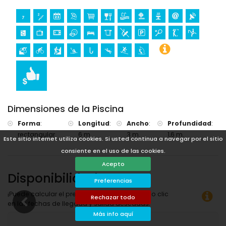
Dimensiones de la Piscina
Forma
:
Longitud
:
Ancho
:
Profundidad
:
rectangular
6 m.
3 m.
1,6 m.
Este sitio internet utiliza cookies. Si usted continua a navegar por el sitio
consiente en el uso de las cookies.
Acepto
Disponibilidad
Preferencias
¡Puede calcular el precio del alquiler haciendo clic
Rechazar todo
en las fechas de llegada y salida deseadas!
Más info aquí