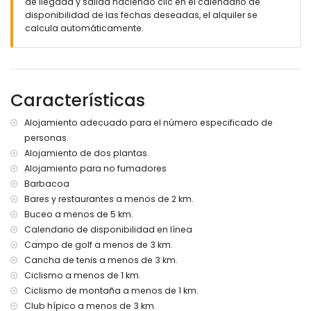
de llegada y salida haciendo clic en el calendario de
zona exterior para sentarse y zona exterior para comer
disponibilidad de las fechas deseadas, el alquiler se
plaza de parking privada vallada
calcula automáticamente.
Más información
población más cercana: Chiclana de la Frontera (a menos
de 5 kilómetros de la villa)
Características
playa más cercana: La Barrosa (a menos de 5 kilómetros
de la villa)
puerto más cercano: Sancti Petri (a menos de 5 kilómetros
Alojamiento adecuado para el número especificado de
de la villa)
personas.
parque más cercano a menos de 2 kilómetros de la villa
Alojamiento de dos plantas.
aeropuerto más cercano: Jerez (a menos de 50 kilómetros
Alojamiento para no fumadores
de la villa)
Barbacoa
segundo aeropuerto más cercano: Sevilla (> 100
Bares y restaurantes a menos de 2 km.
kilómetros)
transporte público de la villa: autobús a menos de 2
Buceo a menos de 5 km.
kilómetros y tren a menos de 25 kilómetros
Calendario de disponibilidad en línea
no se permite fumar
Campo de golf a menos de 3 km.
no se admiten mascotas
Cancha de tenis a menos de 3 km.
El alojamiento es muy apto para familias con niños
Ciclismo a menos de 1 km.
Instalaciones y servicios incluidos en el precio del alquiler
Ciclismo de montaña a menos de 1 km.
de la villa
Club hípico a menos de 3 km.