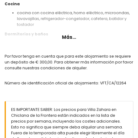
Cocina
cocina con cocina eléctrica, horno eléctrico, microondas,
lavavajillas, refrigerador-congelador, cafetera, batidor y
tostador
Dormitorios y baños
Más...
2 dormitorios, cada uno con cama queen size (de 200 x
150cm) y aire acondicionado
dormitorio con 2 camas individuales (de 190 x 90cm) y aire
Por favor tenga en cuenta que para este alojamiento se requiere
acondicionado
un depósito de € 300,00. Para obtener más información por favor
dormitorio con cama individual (de 190 x 90cm) y aire
consulte nuestras condiciones de alquiler.
acondicionado
cuarto de baño con lavabo, bañera y váter
Número de identificación oficial de alojamiento: VFT/CA/12264
cuarto de baño con lavabo, ducha, váter y secadora de
pelo
Exterior de la villa
piscina privada de 6m x 3m y 1,6m de profundidad
ES IMPORTANTE SABER: Los precios para Villa Zahara en
jardín bonito con césped, árboles y muebles de jardín con
Chiclana de la Frontera están indicados en la lista de
tumbonas
precios por semana, incluyendo los costes adicionales.
terraza cubierta
Esto no significa que siempre deba alquilar una semana.
barbacoa
Fuera de la temporada alta puede elegir libremente el día
ducha exterior