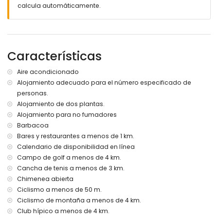
de la casa)
calcula automáticamente.
puerto más cercano: Sancti Petri (a menos de 2 kilómetros
de la casa)
parque más cercano a menos de 2 kilómetros de la casa
aeropuerto más cercano: Jerez (a menos de 50 kilómetros
Características
de la casa)
segundo aeropuerto más cercano: Sevilla (> 100
kilómetros)
Aire acondicionado
transporte público cercano: autobús a menos de 1000
Alojamiento adecuado para el número especificado de
metros y tren a menos de 50 kilómetros
personas.
no se permite fumar
Alojamiento de dos plantas.
no se permiten mascotas
Alojamiento para no fumadores
El alojamiento es muy adecuado para familias con niños
Barbacoa
Servicios e instalaciones incluidos en el precio del alquiler
Bares y restaurantes a menos de 1 km.
de la casa
Calendario de disponibilidad en línea
ropa de cama y toallas
Campo de golf a menos de 4 km.
Cancha de tenis a menos de 3 km.
Entretenimiento y actividades de ocio para sus vacaciones
Chimenea abierta
en La Barrosa, Costa de la Luz
Ciclismo a menos de 50 m.
discoteca, bar y paseo marítimo (a menos de 1000 metros
Ciclismo de montaña a menos de 4 km.
de la casa)
Club hípico a menos de 4 km.
discoteca (a menos de 5 kilómetros de la casa)