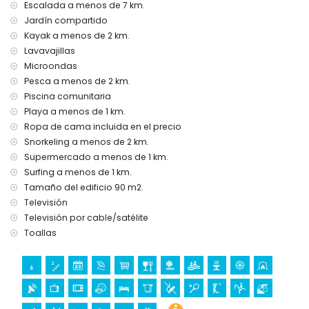
Escalada a menos de 7 km.
Puntos de interés y cultura en La Barrosa, Costa de la Luz
Jardín compartido
iglesia, castillo (Castillo de Sancti Petri), ruina (Sancti Petri) y
Kayak a menos de 2 km.
monumento (a menos de 5 kilómetros del alojamiento)
Lavavajillas
museo (Museo de Chiclana) y lugar histórico (Chiclana de
Microondas
la Frontera) (a menos de 10 kilómetros del alojamiento)
Pesca a menos de 2 km.
Deportes
Piscina comunitaria
Playa a menos de 1 km.
ciclismo y surf (a menos de 1000 metros de la casa)
Ropa de cama incluida en el precio
tenis, golf (Novo Sancti Petri), equitación, ciclismo de
montaña, kayak, pesca y snorkel (a menos de 5 kilómetros
Snorkeling a menos de 2 km.
de la casa)
Supermercado a menos de 1 km.
escalada (a menos de 10 kilómetros de la casa)
Surfing a menos de 1 km.
Tamaño del edificio 90 m2.
Televisión
Televisión por cable/satélite
Toallas