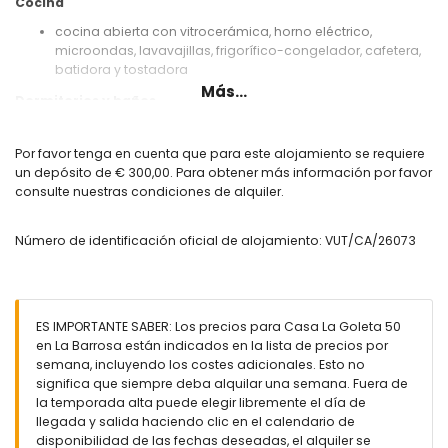
Cocina
cocina abierta con vitrocerámica, horno eléctrico,
microondas, lavavajillas, frigorífico-congelador, cafetera,
batidora y tostadora
Más...
Dormitorios y baños
3 dormitorios con aire acondicionado, cada uno con 2
camas individuales (de 190 por 90 cm)
Por favor tenga en cuenta que para este alojamiento se requiere
2 baños, cada uno con lavabo individual, ducha y aseo
un depósito de € 300,00. Para obtener más información por favor
consulte nuestras condiciones de alquiler.
Exterior de la casa
terreno cerrado
Número de identificación oficial de alojamiento: VUT/CA/26073
piscina comunitaria en forma de laguna
jardín comunitario con césped
barbacoa
zona de estar exterior y zona de comedor exterior
ES IMPORTANTE SABER: Los precios para Casa La Goleta 50
Más información
en La Barrosa están indicados en la lista de precios por
pueblo más cercano: La Barrosa (a menos de 1000 metros
semana, incluyendo los costes adicionales. Esto no
de la casa)
significa que siempre deba alquilar una semana. Fuera de
orilla o costa más cercana: Océano Atlántico (a menos de
la temporada alta puede elegir libremente el día de
1000 metros de la casa)
llegada y salida haciendo clic en el calendario de
playa más cercana: La Barrosa (a menos de 1000 metros
disponibilidad de las fechas deseadas, el alquiler se