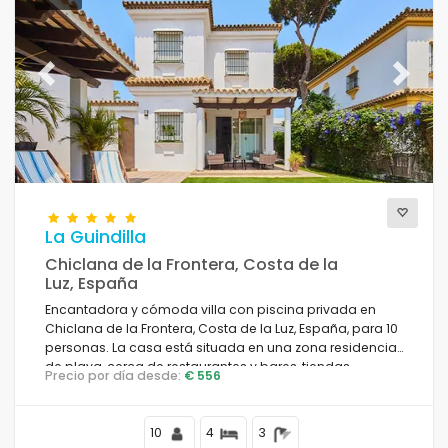
Previous
Next
La Guindilla
Chiclana de la Frontera, Costa de la
Luz, España
Encantadora y cómoda villa con piscina privada en
Chiclana de la Frontera, Costa de la Luz, España, para 10
personas. La casa está situada en una zona residencial
de playa, cerca de restaurantes y bares, tiendas,
Precio por día desde:
€ 556
supermercados y una cancha de tenis, y se encuentra a
500 m de la playa de La Barrosa.
10
4
3