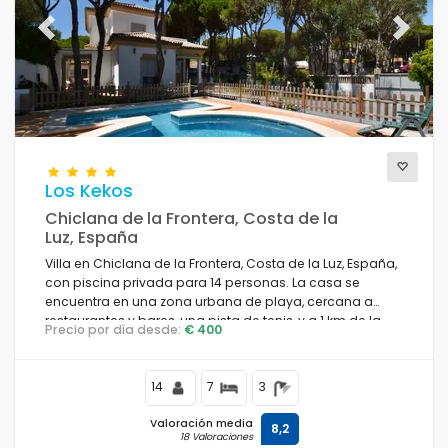
Previous
Next
Los Kekos
Chiclana de la Frontera, Costa de la
Luz, España
Villa en Chiclana de la Frontera, Costa de la Luz, España,
con piscina privada para 14 personas. La casa se
encuentra en una zona urbana de playa, cercana a
restaurantes y bares, una pista de tenis, y a 1 km de la
Precio por día desde:
€ 400
playa de La Barrosa.
14
7
3
Valoración media
8,2
18 Valoraciones