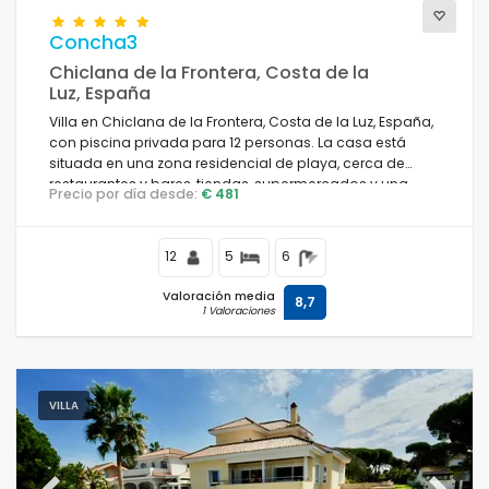
Concha3
Chiclana de la Frontera, Costa de la
Luz, España
Villa en Chiclana de la Frontera, Costa de la Luz, España,
con piscina privada para 12 personas. La casa está
situada en una zona residencial de playa, cerca de
restaurantes y bares, tiendas, supermercados y una
Precio por día desde:
€ 481
cancha de tenis, y se encuentra a 500 m de la playa de
La Barrosa.
12
5
6
Valoración media
8,7
1 Valoraciones
VILLA