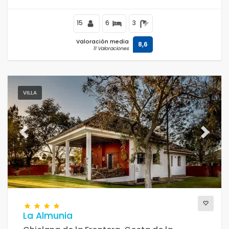
15
6
3
Valoración media
8,6
11 Valoraciones
VILLA
Previous
Next
La Almunia