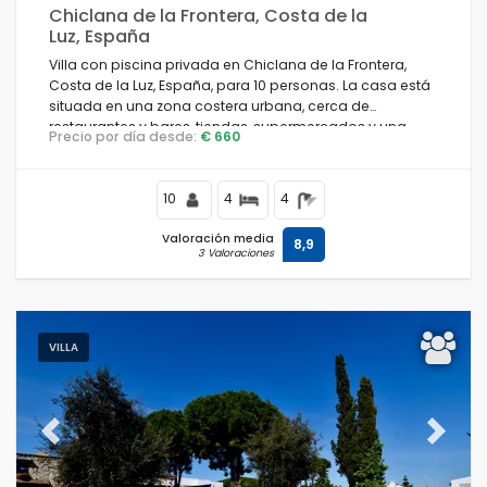
Chiclana de la Frontera, Costa de la
Luz, España
Villa con piscina privada en Chiclana de la Frontera,
Costa de la Luz, España, para 10 personas. La casa está
situada en una zona costera urbana, cerca de
restaurantes y bares, tiendas, supermercados y una
Precio por día desde:
€ 660
pista de tenis, y se encuentra a 500 m de la playa de La
Barrosa.
10
4
4
Valoración media
8,9
3 Valoraciones
VILLA
Previous
Next