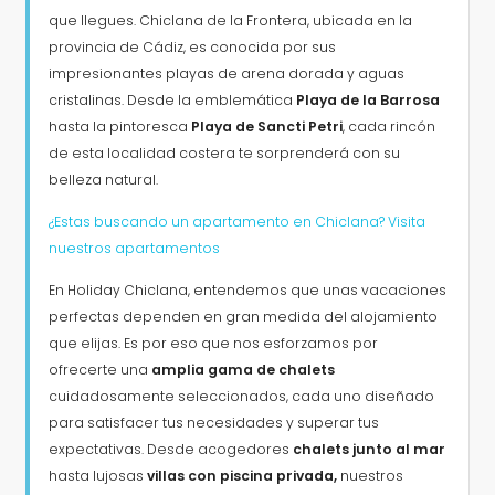
que llegues. Chiclana de la Frontera, ubicada en la
provincia de Cádiz, es conocida por sus
Vistas
impresionantes playas de arena dorada y aguas
cristalinas. Desde la emblemática
Playa de la Barrosa
hasta la pintoresca
Playa de Sancti Petri
, cada rincón
Categorías adicionales
de esta localidad costera te sorprenderá con su
belleza natural.
¿Estas buscando un apartamento en Chiclana? Visita
nuestros apartamentos
En Holiday Chiclana, entendemos que unas vacaciones
perfectas dependen en gran medida del alojamiento
que elijas. Es por eso que nos esforzamos por
ofrecerte una
amplia gama de chalets
cuidadosamente seleccionados, cada uno diseñado
para satisfacer tus necesidades y superar tus
expectativas. Desde acogedores
chalets junto al mar
hasta lujosas
villas con piscina privada,
nuestros