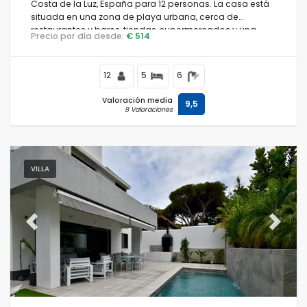
Costa de la Luz, España para 12 personas. La casa está
situada en una zona de playa urbana, cerca de
restaurantes y bares, tiendas, supermercados y una
Precio por día desde:
€ 514
pista de tenis, y se encuentra a 500 m de la playa de La
Barrosa.
12
5
6
Valoración media
9,5
8 Valoraciones
VILLA
Previous
Next