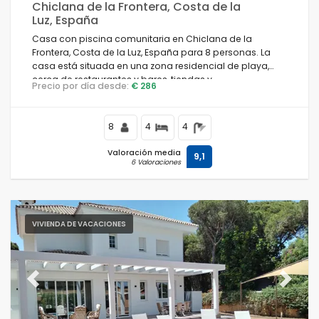
Chiclana de la Frontera, Costa de la
Luz, España
Casa con piscina comunitaria en Chiclana de la
Frontera, Costa de la Luz, España para 8 personas. La
casa está situada en una zona residencial de playa,
cerca de restaurantes y bares, tiendas y
Precio por día desde:
€ 286
supermercados, y a 50 m de la playa de La Barrosa.
8
4
4
Valoración media
9,1
6 Valoraciones
VIVIENDA DE VACACIONES
Previous
Next